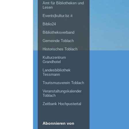
Amt für Bibliotheken und
Lesen
Events|kultur.bz.it
Biblio24
Bibliotheksverband
Gemeinde Toblach
Historisches Toblach
Kulturzentrum
Grandhotel
Landesbibliothek
Tessmann
Tourismusverein Toblach
Veranstaltungskalender
Toblach
Zeitbank Hochpustertal
Abonnieren von