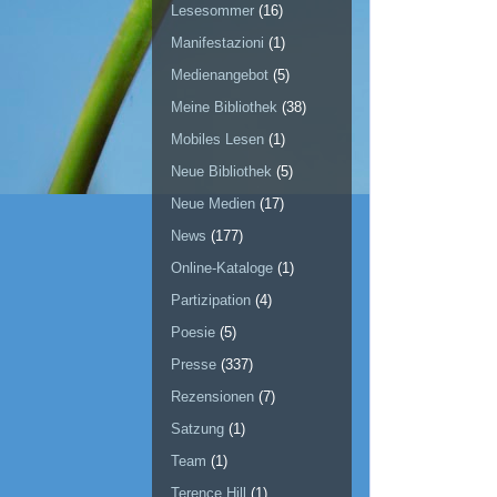
Lesesommer
(16)
Manifestazioni
(1)
Medienangebot
(5)
Meine Bibliothek
(38)
Mobiles Lesen
(1)
Neue Bibliothek
(5)
Neue Medien
(17)
News
(177)
Online-Kataloge
(1)
Partizipation
(4)
Poesie
(5)
Presse
(337)
Rezensionen
(7)
Satzung
(1)
Team
(1)
Terence Hill
(1)