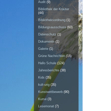
Audit
(9)
Bibliothek der Kräuter
(44)
Bibliotheksordnung
(1)
Bildungsausschuss
(60)
Datenschutz
(1)
Dokumente
(1)
Galerie
(1)
Grüne Nachrichten
(18)
Hallo Schule
(124)
Jahresberichte
(38)
Kids
(35)
kult-urig
(35)
Kunstwettbewerb
(90)
Kurse
(3)
Lesemonat
(7)