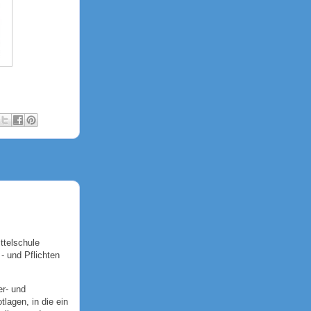
ttelschule
- und Pflichten
er- und
lagen, in die ein