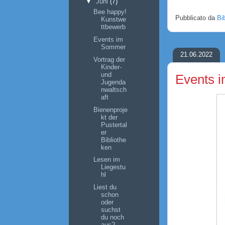
▼
Juni
(7)
Bee happy!
Pubblicato da
Bi
Kunstwe
ttbewerb
Events im
Sommer
21.06.2022
Vortrag der
Kinder-
und
Events 
Jugenda
nwaltsch
aft
Bienenproje
kt der
Pustertal
er
Bibliothe
ken
Lesen im
Liegestu
hl
Liest du
schon
oder
suchst
du noch
aus?