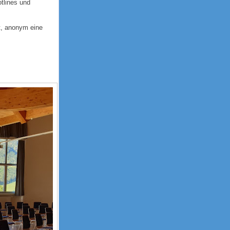
tlines und
t, anonym eine