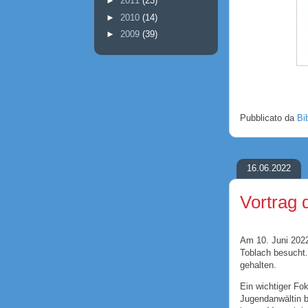
►
2011
(23)
►
2010
(14)
►
2009
(39)
Pubblicato da
Bi
16.06.2022
Vortrag 
Am 10. Juni 2022
Toblach besucht. 
gehalten.
Ein wichtiger Fo
Jugendanwältin b