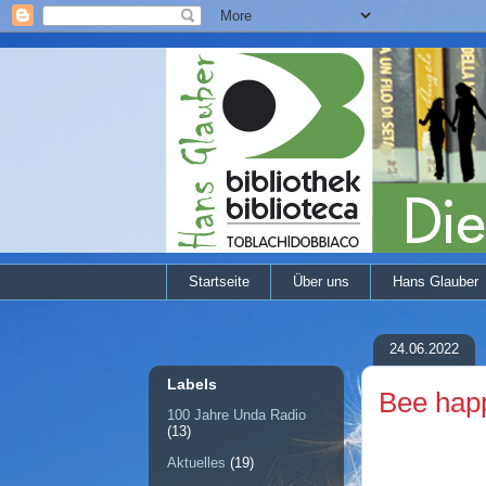
Startseite
Über uns
Hans Glauber
24.06.2022
Labels
Bee hap
100 Jahre Unda Radio
(13)
Aktuelles
(19)