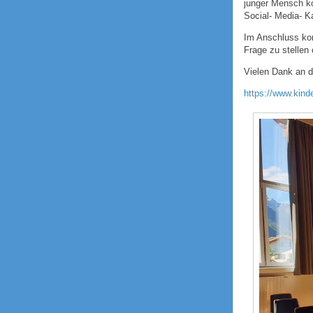
junger Mensch ko
Social- Media- K
Im Anschluss kon
Frage zu stellen
Vielen Dank an d
https://www.kind