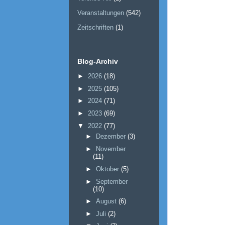
Veranstaltungen
(542)
Zeitschriften
(1)
Blog-Archiv
►
2026
(18)
►
2025
(105)
►
2024
(71)
►
2023
(69)
▼
2022
(77)
►
Dezember
(3)
►
November
(11)
►
Oktober
(5)
►
September
(10)
►
August
(6)
►
Juli
(2)