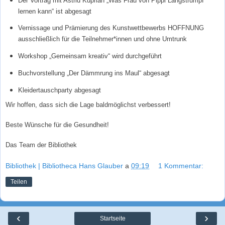
Der Vortrag mit Astrid Kuprian „Was Frau von Pippi Langstrumpf
lernen kann“ ist abgesagt
Vernissage und Prämierung des Kunstwettbewerbs HOFFNUNG
ausschließlich für die Teilnehmer*innen und ohne Umtrunk
Workshop „Gemeinsam kreativ“ wird durchgeführt
Buchvorstellung „Der Dämmrung ins Maul“ abgesagt
Kleidertauschparty abgesagt
Wir hoffen, dass sich die Lage baldmöglichst verbessert!
Beste Wünsche für die Gesundheit!
Das Team der Bibliothek
Bibliothek | Bibliotheca Hans Glauber
a
09:19
1 Kommentar:
Teilen
‹
›
Startseite