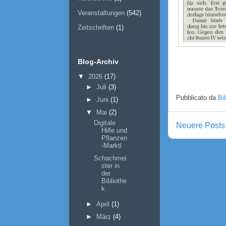
Veranstaltungen
(542)
Zeitschriften
(1)
Blog-Archiv
▼
2026
(17)
►
Juli
(3)
Pubblicato da
Bi
►
Juni
(1)
▼
Mai
(2)
Digitale
Neuere Posts
Hilfe und
Pflanzen
-Marktl
Schachmei
ster in
der
Bibliothe
k
►
April
(1)
►
März
(4)