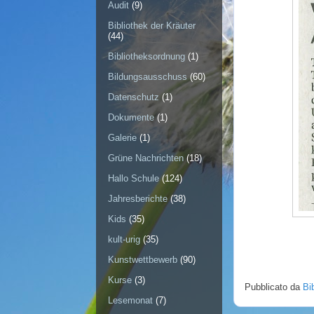
Audit
(9)
Bibliothek der Kräuter
(44)
Bibliotheksordnung
(1)
Bildungsausschuss
(60)
Datenschutz
(1)
Dokumente
(1)
Galerie
(1)
Grüne Nachrichten
(18)
Hallo Schule
(124)
Jahresberichte
(38)
Kids
(35)
kult-urig
(35)
Kunstwettbewerb
(90)
Kurse
(3)
Pubblicato da
Bi
Lesemonat
(7)