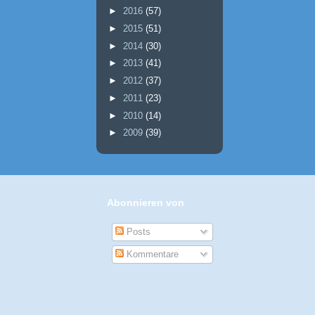
►
2016
(57)
►
2015
(51)
►
2014
(30)
►
2013
(41)
►
2012
(37)
►
2011
(23)
►
2010
(14)
►
2009
(39)
Abonnieren von
Posts
Kommentare