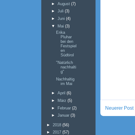
►
August
(7)
►
Juli
(3)
►
Juni
(4)
▼
Mai
(3)
Erika
Pluhar
bei den
Festspiel
en
Südtirol
"Natürlich
nachhalti
g"
Nachhaltig
im Mai
►
April
(6)
►
März
(5)
Neuerer Post
►
Februar
(2)
►
Januar
(3)
►
2018
(56)
►
2017
(57)