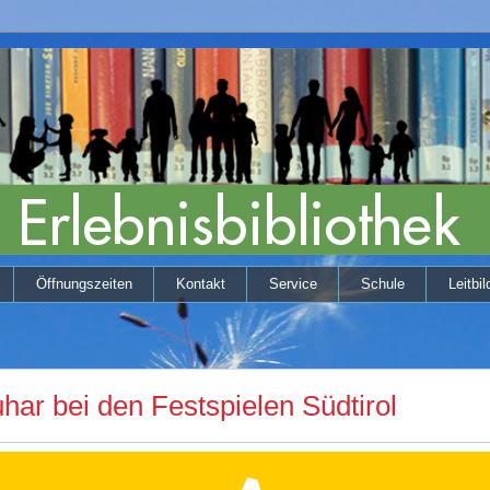
Öffnungszeiten
Kontakt
Service
Schule
Leitbil
uhar bei den Festspielen Südtirol