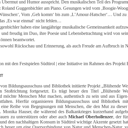
h Übermut und Humor ausspricht. Den musikalischen Teil des Programm
tet Roland Guggenbichler am Piano. Gesungen wird vom ‚Boogie-Woogi
 Wünschen‘, Vom ‚Geh komm‘ bis zum ‚L’Amour-Hatscher‘… Und zu gu
 das ‚Es war einmal‘ nicht fehlen…
genbichler haben eine langjährige musikalische Gemeinsamkeit aufzuw
n und freudig im Duo, ihre Poesie und Lebensbetrachtung wird von sei
Können beantwortet.
 sowohl Rückschau und Erinnerung, als auch Freude am Aufbruch in 
n mit den Festspielen Südtirol | eine Initiative im Rahmen des Projek
RT
von Bildungsausschuss und Bibliothek initiierte Projekt „Blühende W
n Stoßrichtung fortgesetzt. Es trägt heuer den Titel „Blühende W
 möchte Menschen Mut machen, authentisch zu sein und aus Eigen-A
ntfalten. Hierfür organisieren Bildungsausschuss und Bibliothek mi
n eine Reihe von Begegnungen mit Menschen, die den Mut zu dieser 
. Monika Hauser, die während des Balkankrieges kurzerhand aufge
rauen zu unterstützen oder aber auch
Michael Oberhollenzer
, der fü
und den nachhaltigen Konsum in Südtirol wichtige Akzente gesetzt hat
uch heuer um eine Querverbindung von Natur und Menschen-Natur, v