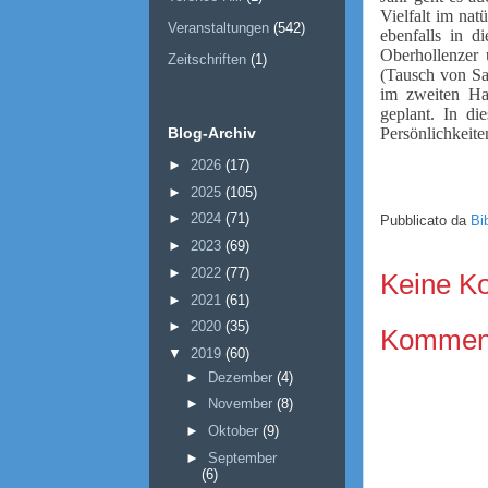
Vielfalt im nat
Veranstaltungen
(542)
ebenfalls in 
Oberhollenzer
Zeitschriften
(1)
(Tausch von Sa
im zweiten H
geplant. In di
Persönlichkeite
Blog-Archiv
►
2026
(17)
►
2025
(105)
►
2024
(71)
Pubblicato da
Bi
►
2023
(69)
►
2022
(77)
Keine K
►
2021
(61)
►
2020
(35)
Kommenta
▼
2019
(60)
►
Dezember
(4)
►
November
(8)
►
Oktober
(9)
►
September
(6)