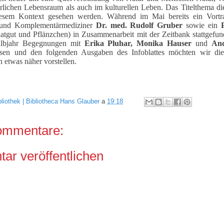
ürlichen Lebensraum als auch im kulturellen Leben. Das Titelthema di
diesem Kontext gesehen werden. Während im Mai bereits ein Vortr
 und Komplementärmediziner
Dr. med. Rudolf Gruber
sowie ein
atgut und Pflänzchen) in Zusammenarbeit mit der Zeitbank stattgefun
albjahr Begegnungen mit
Erika Pluhar, Monika Hauser
und
And
esen und den folgenden Ausgaben des Infoblattes möchten wir die
n etwas näher vorstellen.
bliothek | Bibliotheca Hans Glauber
a
19:18
ommentare:
r veröffentlichen