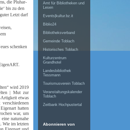
s, die Pluhar-
Amt für Bibliotheken und
Lesen
e‘ bis zu den
ter Letzt darf
Events|kultur.bz.it
Biblio24
eisen,
Bibliotheksverband
nem
Gemeinde Toblach
Neues schenken
Historisches Toblach
Kulturzentrum
Grandhotel
t EigenART.
Landesbibliothek
Tessmann
Tourismusverein Toblach
elten“ wird 2019
Veranstaltungskalender
elten | Mut zur
Toblach
rtigkeit etwas
t verschiedenen
Zeitbank Hochpustertal
Eigenart hatten
brochen war, um
r eine naturnahe
. Wie im letzten
Abonnieren von
on Eigenart und