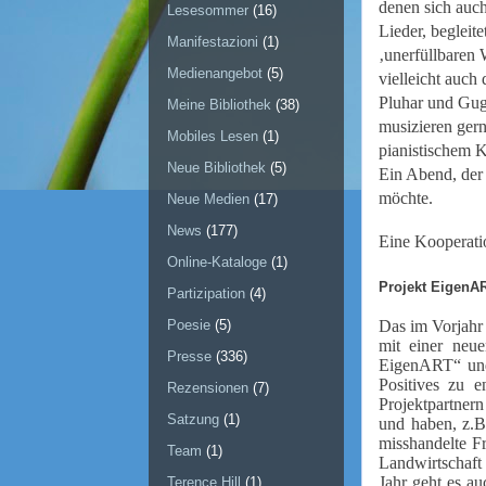
denen sich auc
Lesesommer
(16)
Lieder, beglei
Manifestazioni
(1)
‚unerfüllbaren
Medienangebot
(5)
vielleicht auch
Pluhar und Gug
Meine Bibliothek
(38)
musizieren ger
Mobiles Lesen
(1)
pianistischem 
Neue Bibliothek
(5)
Ein Abend, der
möchte.
Neue Medien
(17)
News
(177)
Eine Kooperatio
Online-Kataloge
(1)
Projekt EigenA
Partizipation
(4)
Das im Vorjahr 
Poesie
(5)
mit einer neue
Presse
(336)
EigenART“ und
Positives zu e
Rezensionen
(7)
Projektpartner
Satzung
(1)
und haben, z.B
misshandelte F
Team
(1)
Landwirtschaft 
Jahr geht es a
Terence Hill
(1)