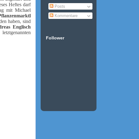
eses Heftes darf
Posts
ag mit Michael
Pflanzenmarktl
Kommentare
den haben, sind
reas Englisch
 letztgenannten
Follower