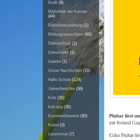
Audit
(9)
Bibliothek der Kräuter
(44)
Bibliotheksordnung
(1)
Bildungsausschuss
(60)
Datenschutz
(1)
Dokumente
(1)
Galerie
(1)
Grüne Nachrichten
(18)
Hallo Schule
(124)
Jahresberichte
(38)
Kids
(35)
kult-urig
(35)
Pluhar liest u
Kunstwettbewerb
(90)
mit Roland Gugg
Kurse
(3)
Lesemonat
(7)
Erika Pluhar lie