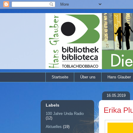
Startseite
Über uns
Hans Glauber
16.05.2019
Labels
Erika Pl
100 Jahre Unda Radio
(12)
Aktuelles
(19)