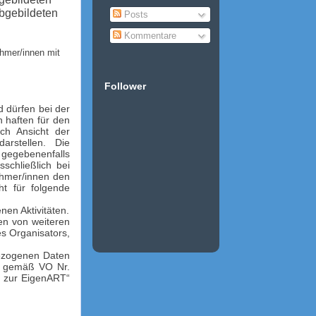
abgebildeten
Posts
Kommentare
ehmer/innen mit
Follower
 dürfen bei der
n haften für den
ach Ansicht der
rstellen. Die
gegebenenfalls
schließlich bei
ehmer/innen den
ht für folgende
en Aktivitäten.
en von weiteren
es Organisators,
bezogenen Daten
n gemäß VO Nr.
t zur EigenART“