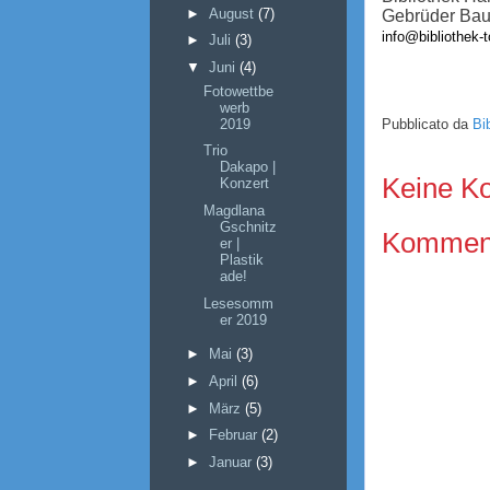
►
August
(7)
Gebrüder Baur
info@bibliothek-
►
Juli
(3)
▼
Juni
(4)
Fotowettbe
werb
2019
Pubblicato da
Bi
Trio
Dakapo |
Keine K
Konzert
Magdlana
Gschnitz
Kommenta
er |
Plastik
ade!
Lesesomm
er 2019
►
Mai
(3)
►
April
(6)
►
März
(5)
►
Februar
(2)
►
Januar
(3)