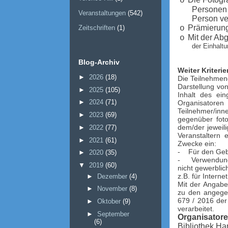
o
Personen 
Veranstaltungen
(542)
Person ve
Prämierung
o
Zeitschriften
(1)
Mit der Ab
o
der Einhaltu
Blog-Archiv
Weiter Kriteri
►
2026
(18)
Die Teilnehmen
Darstellung von
►
2025
(105)
Inhalt des ein
►
2024
(71)
Organisatore
Teilnehmer/in
►
2023
(69)
gegenüber foto
dem/der jeweil
►
2022
(77)
Veranstaltern 
►
2021
(61)
Zwecke ein:
-
Für den Geb
►
2020
(35)
-
Verwendung
▼
2019
(60)
nicht gewerblic
z.B. für Intern
►
Dezember
(4)
Mit der Angabe
►
November
(8)
zu den angege
679 / 2016 der
►
Oktober
(9)
verarbeitet.
►
September
Organisatore
(6)
Bibliothek H