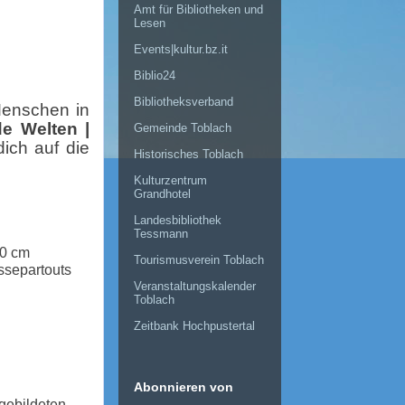
Amt für Bibliotheken und
Lesen
Events|kultur.bz.it
Biblio24
Bibliotheksverband
Menschen in
e Welten |
Gemeinde Toblach
ich auf die
Historisches Toblach
Kulturzentrum
Grandhotel
Landesbibliothek
Tessmann
50 cm
Tourismusverein Toblach
ssepartouts
Veranstaltungskalender
Toblach
Zeitbank Hochpustertal
Abonnieren von
gebildeten