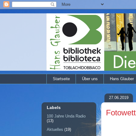
Startseite
Über uns
Hans Glauber
27.06.2019
Labels
Fotowet
100 Jahre Unda Radio
(13)
Aktuelles
(19)