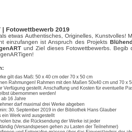
 | Fotowettbewerb 2019
ls etwas Authentisches, Originelles, Kunstvolles! 
ht einzufangen ist Anspruch des Projekts
Blühend
EigenART
und Ziel dieses Fotowettbewerbs.
Begib d
igenARTigen!
n:
rke gilt das Maß: 50 x 40 cm oder 70 x 50 cm
enen Rahmungen! Rahmen mit den Maßen 50x40 cm und 70 x 
r Verfügung gestellt. Anschaffung und Kosten für eventuelle Pa
elbst übernommen werden!
 ab 16 Jahre
nehmer darf maximal drei Werke abgeben
in: 30. September 2019 in der Bibliothek Hans Glauber
 ein Werk wird ausgestellt
holen bzw. die Rücksendung der Werke ist jeder
ständig (Versandspesen gehen zu Lasten der Teilnehmer)
afinnen und Fotografen müssen über das Einverständnis der ab