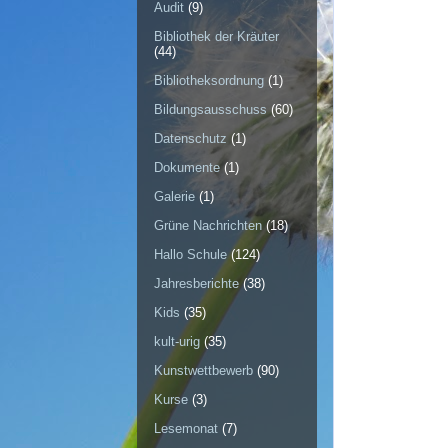
Audit
(9)
Bibliothek der Kräuter
(44)
Bibliotheksordnung
(1)
Bildungsausschuss
(60)
Datenschutz
(1)
Dokumente
(1)
Galerie
(1)
Grüne Nachrichten
(18)
Hallo Schule
(124)
Jahresberichte
(38)
Kids
(35)
kult-urig
(35)
Kunstwettbewerb
(90)
Kurse
(3)
Lesemonat
(7)