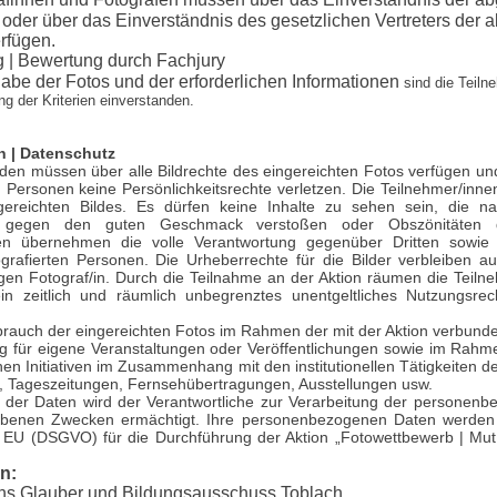
oder über das Einverständnis des gesetzlichen Vertreters der 
rfügen.
 | Bewertung durch Fachjury
gabe der Fotos und der erforderlichen Informationen
sind die Teiln
ng der Kriterien einverstanden.
en | Datenschutz
den müssen über alle Bildrechte des eingereichten Fotos verfügen und
 Personen keine Persönlichkeitsrechte verletzen. Die Teilnehmer/inne
gereichten Bildes. Es dürfen keine Inhalte zu sehen sein, die n
n gegen den guten Geschmack verstoßen oder Obszönitäten da
nen übernehmen die volle Verantwortung gegenüber Dritten sowie 
grafierten Personen. Die Urheberrechte für die Bilder verbleiben aus
igen Fotograf/in. Durch die Teilnahme an der Aktion räumen die Teiln
ein zeitlich und räumlich unbegrenztes unentgeltliches Nutzungsrec
rauch der eingereichten Fotos im Rahmen der mit der Aktion verbunden
 für eigene Veranstaltungen oder Veröffentlichungen sowie im Rahm
hen Initiativen im Zusammenhang mit den institutionellen Tätigkeiten d
et, Tageszeitungen, Fernsehübertragungen, Ausstellungen usw.
 der Daten wird der Verantwortliche zur Verarbeitung der personen
benen Zwecken ermächtigt. Ihre personenbezogenen Daten werde
 EU (DSGVO) für die Durchführung der Aktion „Fotowettbewerb | Mu
n:
ans Glauber und Bildungsausschuss Toblach