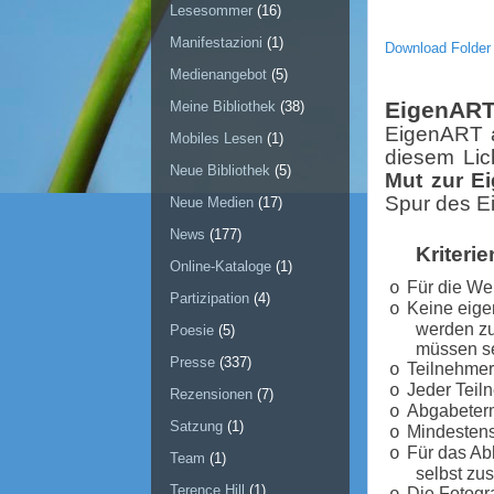
Lesesommer
(16)
Manifestazioni
(1)
Download Folder
Medienangebot
(5)
EigenART
Meine Bibliothek
(38)
EigenART a
Mobiles Lesen
(1)
diesem Lic
Neue Bibliothek
(5)
Mut zur 
Spur des E
Neue Medien
(17)
News
(177)
Kriterie
Online-Kataloge
(1)
Für die We
o
Partizipation
(4)
Keine eig
o
werden zu
Poesie
(5)
müssen s
Presse
(337)
Teilnehmer
o
Jeder Teil
o
Rezensionen
(7)
Abgabeterm
o
Satzung
(1)
Mindestens
o
Für das Ab
o
Team
(1)
selbst zu
Terence Hill
(1)
Die Fotogr