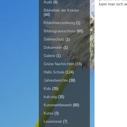
Audit
(9)
kann man sich a
Bibliothek der Kräuter
(44)
Bibliotheksordnung
(1)
Bildungsausschuss
(60)
Datenschutz
(1)
Dokumente
(1)
Galerie
(1)
Grüne Nachrichten
(18)
Hallo Schule
(124)
Jahresberichte
(38)
Kids
(35)
kult-urig
(35)
Kunstwettbewerb
(90)
Kurse
(3)
Lesemonat
(7)