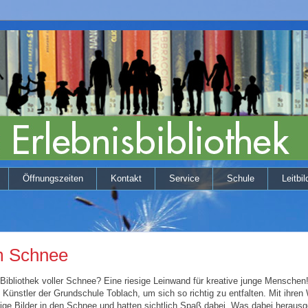
Öffnungszeiten
Kontakt
Service
Schule
Leitbil
m Schnee
 Bibliothek voller Schnee? Eine riesige Leinwand für kreative junge Menschen
e Künstler der Grundschule Toblach, um sich so richtig zu entfalten. Mit ihre
rbige Bilder in den Schnee und hatten sichtlich Spaß dabei. Was dabei herau