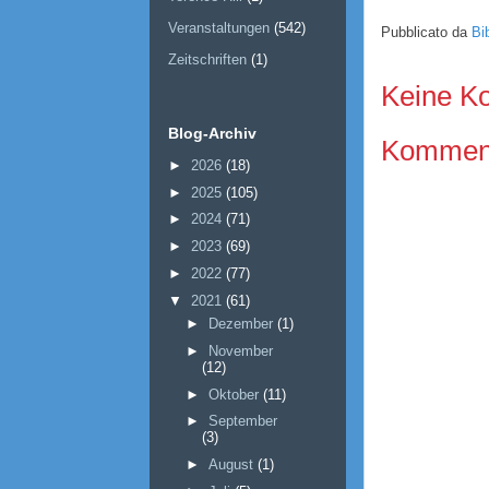
Veranstaltungen
(542)
Pubblicato da
Bi
Zeitschriften
(1)
Keine K
Blog-Archiv
Kommenta
►
2026
(18)
►
2025
(105)
►
2024
(71)
►
2023
(69)
►
2022
(77)
▼
2021
(61)
►
Dezember
(1)
►
November
(12)
►
Oktober
(11)
►
September
(3)
►
August
(1)