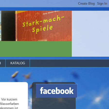
d
KATALOG
! Vor kurzem
n Wasserfarben
sgekommen ist,