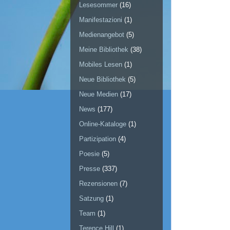
Lesesommer
(16)
Manifestazioni
(1)
Medienangebot
(5)
Meine Bibliothek
(38)
Mobiles Lesen
(1)
Neue Bibliothek
(5)
Neue Medien
(17)
News
(177)
Online-Kataloge
(1)
Partizipation
(4)
Poesie
(5)
Presse
(337)
Rezensionen
(7)
Satzung
(1)
Team
(1)
Terence Hill
(1)