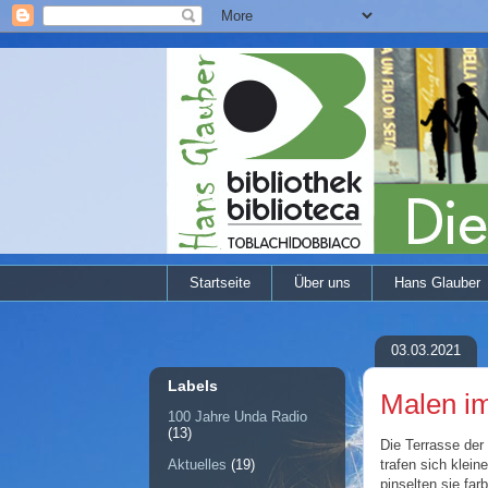
Startseite
Über uns
Hans Glauber
03.03.2021
Labels
Malen i
100 Jahre Unda Radio
(13)
Die Terrasse der
trafen sich klein
Aktuelles
(19)
pinselten sie fa