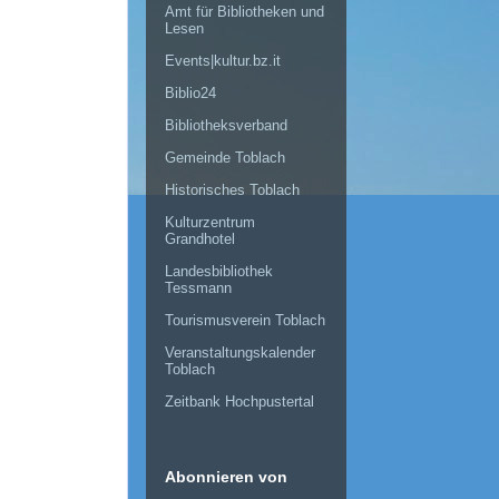
Amt für Bibliotheken und
Lesen
Events|kultur.bz.it
Biblio24
Bibliotheksverband
Gemeinde Toblach
Historisches Toblach
Kulturzentrum
Grandhotel
Landesbibliothek
Tessmann
Tourismusverein Toblach
Veranstaltungskalender
Toblach
Zeitbank Hochpustertal
Abonnieren von