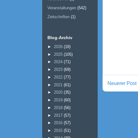
Veranstaltungen
(542)
Zeitschriften
(1)
Blog-Archiv
►
2026
(18)
►
2025
(105)
►
2024
(71)
►
2023
(69)
►
2022
(77)
Neuerer Post
►
2021
(61)
►
2020
(35)
►
2019
(60)
►
2018
(56)
►
2017
(57)
►
2016
(57)
►
2015
(51)