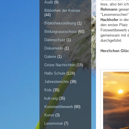
Audit
(9)
lese, also bin i
Rehmann
gewann
Bibliothek der Kräuter
"Lesemenschen"
(44)
Hackhofer
in der
Bibliotheksordnung
(1)
den ersten Platz f
Fotowettbewerb 
Bildungsausschuss
(60)
gemeinsam mit de
Datenschutz
(1)
durchgeführt.
Dokumente
(1)
Herzlichen Glü
Galerie
(1)
Grüne Nachrichten
(18)
Hallo Schule
(124)
Jahresberichte
(38)
Kids
(35)
kult-urig
(35)
Kunstwettbewerb
(90)
Kurse
(3)
Lesemonat
(7)