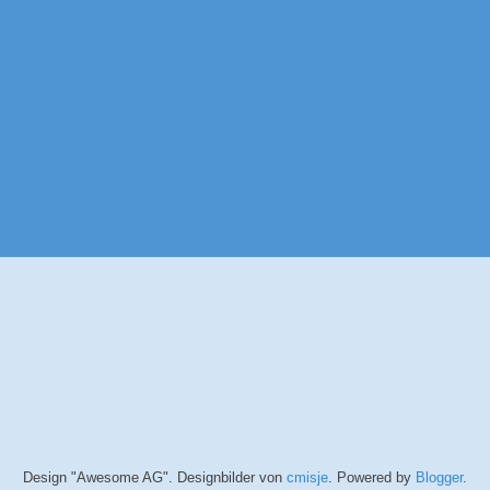
Design "Awesome AG". Designbilder von
cmisje
. Powered by
Blogger
.