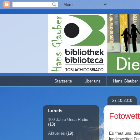
Startseite
Über uns
Hans Glauber
27.10.2010
Labels
Fotowet
100 Jahre Unda Radio
(13)
Es freut uns, da
Aktuelles
(19)
landesweiten Fo