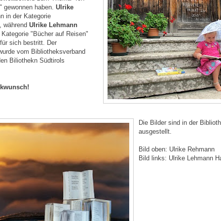
ch" gewonnen haben.
Ulrike
 in der Kategorie
, während
Ulrike Lehmann
 Kategorie "Bücher auf Reisen"
ür sich bestritt. Der
wurde vom Bibliotheksverband
n Biliothekn Südtirols
ckwunsch!
Die Bilder sind i
n der Biblio
ausgestellt.
Bild oben: Ulrike Rehmann
Bild links: Ulrike Lehmann H