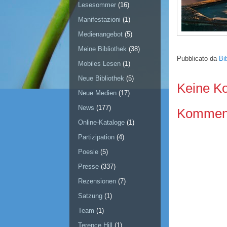
Lesesommer
(16)
Manifestazioni
(1)
Medienangebot
(5)
Meine Bibliothek
(38)
Pubblicato da
Bi
Mobiles Lesen
(1)
Neue Bibliothek
(5)
Keine K
Neue Medien
(17)
News
(177)
Kommenta
Online-Kataloge
(1)
Partizipation
(4)
Poesie
(5)
Presse
(337)
Rezensionen
(7)
Satzung
(1)
Team
(1)
Terence Hill
(1)