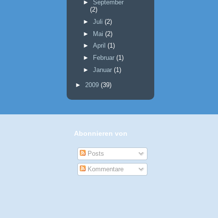
►
September
(2)
►
Juli
(2)
►
Mai
(2)
►
April
(1)
►
Februar
(1)
►
Januar
(1)
►
2009
(39)
Abonnieren von
Posts
Kommentare