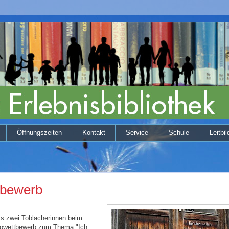
Öffnungszeiten
Kontakt
Service
Schule
Leitbil
tbewerb
ss zwei Toblacherinnen beim
towettbewerb zum Thema "Ich