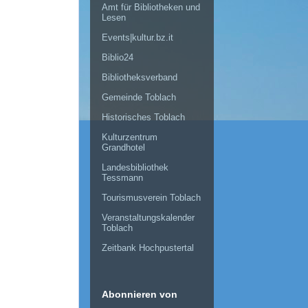
Amt für Bibliotheken und
Lesen
Events|kultur.bz.it
Biblio24
Bibliotheksverband
Gemeinde Toblach
Historisches Toblach
Kulturzentrum
Grandhotel
Landesbibliothek
Tessmann
Tourismusverein Toblach
Veranstaltungskalender
Toblach
Zeitbank Hochpustertal
Abonnieren von