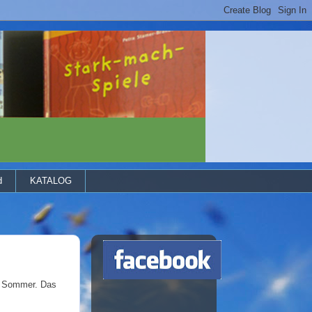
d
KATALOG
en Sommer. Das