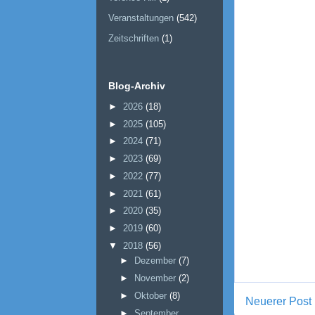
Veranstaltungen
(542)
Zeitschriften
(1)
Blog-Archiv
►
2026
(18)
►
2025
(105)
►
2024
(71)
►
2023
(69)
►
2022
(77)
►
2021
(61)
►
2020
(35)
►
2019
(60)
▼
2018
(56)
►
Dezember
(7)
►
November
(2)
►
Oktober
(8)
Neuerer Post
►
September