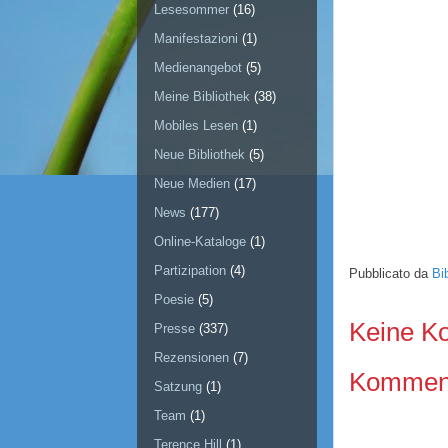
Lesesommer
(16)
Manifestazioni
(1)
Medienangebot
(5)
Meine Bibliothek
(38)
Mobiles Lesen
(1)
Neue Bibliothek
(5)
Neue Medien
(17)
News
(177)
Online-Kataloge
(1)
Partizipation
(4)
Pubblicato da
Bi
Poesie
(5)
Keine K
Presse
(337)
Rezensionen
(7)
Kommenta
Satzung
(1)
Team
(1)
Terence Hill
(1)