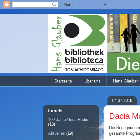
Startseite
Über uns
Hans Glauber
04.07.2018
Labels
Dacia M
100 Jahre Unda Radio
(13)
Die Begegnung mi
gesamte Program
Aktuelles
(19)