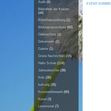
Audit
(9)
EVENT-SOMM
Bibliothek der Kräuter
(44)
Bibliotheksordnung
(1)
Bildungsausschuss
(60)
Datenschutz
(1)
Dokumente
(1)
Galerie
(1)
Grüne Nachrichten
(18)
Hallo Schule
(124)
Jahresberichte
(38)
Kids
(35)
kult-urig
(35)
Kunstwettbewerb
(90)
Kurse
(3)
Lesemonat
(7)