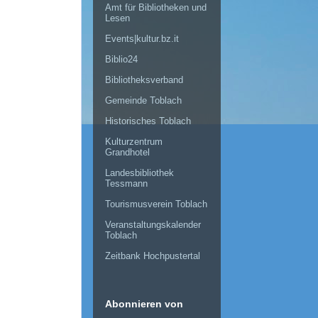
Amt für Bibliotheken und
Lesen
Events|kultur.bz.it
Biblio24
Bibliotheksverband
Gemeinde Toblach
Historisches Toblach
Kulturzentrum
Grandhotel
Landesbibliothek
Tessmann
Tourismusverein Toblach
Veranstaltungskalender
Toblach
Zeitbank Hochpustertal
Abonnieren von