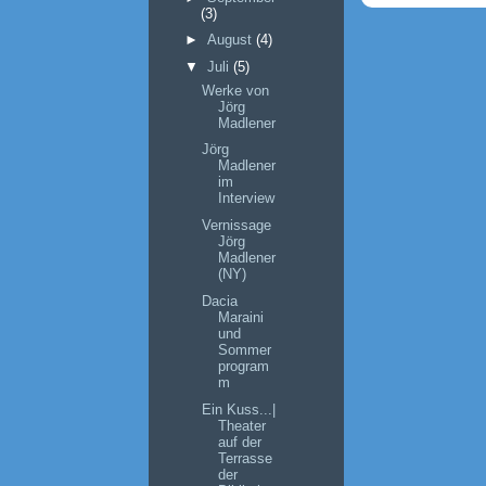
(3)
►
August
(4)
▼
Juli
(5)
Werke von
Jörg
Madlener
Jörg
Madlener
im
Interview
Vernissage
Jörg
Madlener
(NY)
Dacia
Maraini
und
Sommer
program
m
Ein Kuss...|
Theater
auf der
Terrasse
der