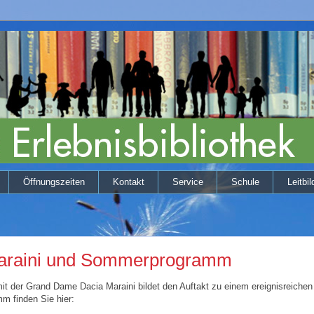
Öffnungszeiten
Kontakt
Service
Schule
Leitbil
araini und Sommerprogramm
t der Grand Dame Dacia Maraini bildet den Auftakt zu einem ereignisreich
m finden Sie hier: