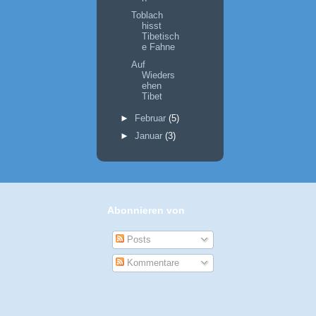
Toblach
hisst
Tibetisch
e Fahne
Auf
Wieders
ehen
Tibet
►
Februar
(5)
►
Januar
(3)
Abonnieren von
Posts
Kommentare