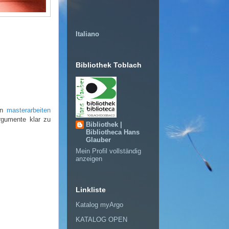
Italiano
Bibliothek Toblach
ann
masterarbeiten
Argumente klar zu
Bibliothek |
Bibliotheca Hans
Glauber
Mein Profil vollständig
anzeigen
Linkliste
Katalog myArgo
KATALOG OPEN