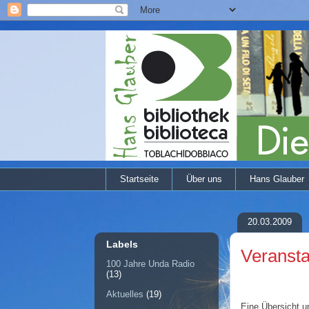
Startseite
Über uns
Hans Glauber
20.03.2009
Labels
Veransta
100 Jahre Unda Radio
(13)
Aktuelles
(19)
Eine Übersicht u