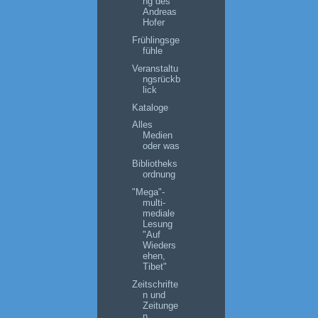
ng des
Andreas
Hofer
Frühlingsge
fühle
Veranstaltu
ngsrückb
lick
Kataloge
Alles
Medien
oder was
Bibliotheks
ordnung
"Mega"-
multi-
mediale
Lesung
"Auf
Wieders
ehen,
Tibet"
Zeitschrifte
n und
Zeitunge
n