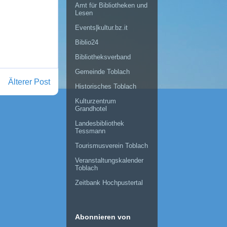
Amt für Bibliotheken und
Lesen
Events|kultur.bz.it
Biblio24
Bibliotheksverband
Gemeinde Toblach
Älterer Post
Historisches Toblach
Kulturzentrum
Grandhotel
Landesbibliothek
Tessmann
Tourismusverein Toblach
Veranstaltungskalender
Toblach
Zeitbank Hochpustertal
Abonnieren von