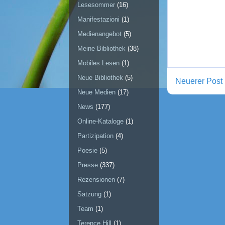
Lesesommer
(16)
Manifestazioni
(1)
Medienangebot
(5)
Meine Bibliothek
(38)
Mobiles Lesen
(1)
Neue Bibliothek
(5)
Neuerer Post
Neue Medien
(17)
News
(177)
Online-Kataloge
(1)
Partizipation
(4)
Poesie
(5)
Presse
(337)
Rezensionen
(7)
Satzung
(1)
Team
(1)
Terence Hill
(1)