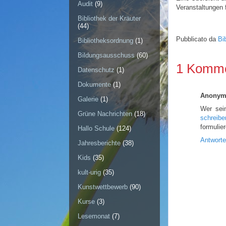
Audit
(9)
Veranstaltungen 
Bibliothek der Kräuter
(44)
Pubblicato da
Bi
Bibliotheksordnung
(1)
Bildungsausschuss
(60)
1 Komme
Datenschutz
(1)
Dokumente
(1)
Anony
Galerie
(1)
Wer sein
Grüne Nachrichten
(18)
schreibe
formulie
Hallo Schule
(124)
Antwort
Jahresberichte
(38)
Kids
(35)
kult-urig
(35)
Kunstwettbewerb
(90)
Kurse
(3)
Lesemonat
(7)