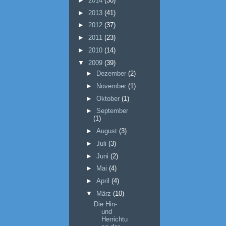
►
2014
(30)
►
2013
(41)
►
2012
(37)
►
2011
(23)
►
2010
(14)
▼
2009
(39)
►
Dezember
(2)
►
November
(1)
►
Oktober
(1)
►
September
(1)
►
August
(3)
►
Juli
(3)
►
Juni
(2)
►
Mai
(4)
►
April
(4)
▼
März
(10)
Die Hin-
und
Herrichtu